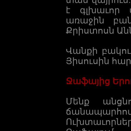
է գլխաւոր 
առաջին բան
Քրիստոսն Անն
Վանքի բակում
Յիսուսին հա
Ջաֆայից Երո
Մենք անցն
ճանապարհ
Ուխտաւորնե