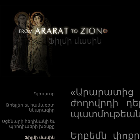
Ֆիլմի մասին
«Արարատից 
Գլխաւոր
ժողովրդի դե
Թրեյլեր եւ համառօտ
նկարագիր
պատմութեան 
Սցենարի հեղինակի եւ
պրոդիւսերի խօսքը
Երբեմն փոքր
Ֆիլմի մասին