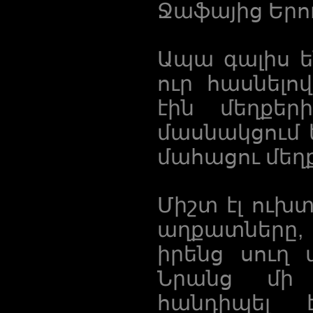
Ջաֆայից Երո
Ապա գալիս ե
ուր հասնել
էին մեղքե
մասնակցում 
մահացու մեղք
Միշտ էլ ուխտ
աղքատները,
իրենց սուղ 
Նրանց մի
հանդիպել 