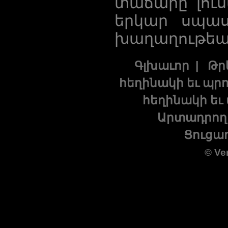
տաճարը լուսա
երկար սպաս
խաղաղութեան
Գլխաւոր
|
Թր
հեղինակի եւ պր
հեղինակի եւ
Արտադրող
Ցուցա
©
Ve