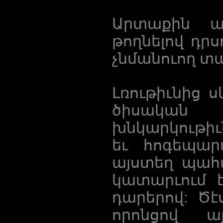
Արտաքին աշ
թողնելով դրս
չնմանուող տա
Լռութիւնից 
ծիսական
խնկարկութիւ
եւ հոգեպար
այստեղ պահպ
կատարւում է
դարերով: Ծէ
որոնցով ա