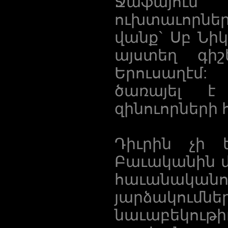
Ջաֆայում
ուխտաւորն
վանք` Սբ Նի
այստեղ գիշե
Երուսաղէմ:
ծառայել է
զինուորների 
Դիւրին չի 
Բաւականին մ
հաւանակա
յարձակումն
նաւաբեկութ