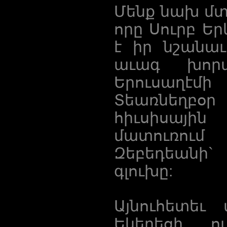
Մենք նախ մտ
որը Սուրբ Եր
է իր նշանաւ
աւագ խոր
Երուսաղէմի
Տեառնեղբօր
հիւսիսային
մատուռու
Զեբեդեանի`
գլուխը:
Այնուհետեւ
Եկեղեցի, ո