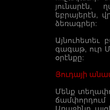
յունարէն, 
եբրայերէն, 
ձեռագրեր:
Այնուհետեւ 
գագաթ, ուր 
օրէնքը:
Յուդայի ան
Մենք տեղափո
ճամփորդում
Առաջինը այցե