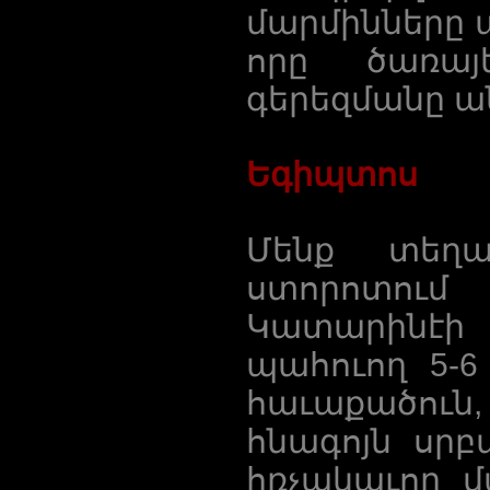
մարմինները ա
որը ծառայ
գերեզմանը ա
Եգիպտոս
Մենք տեղա
ստորոտու
Կատարինէի վ
պահուող 5-
հաւաքածուն,
հնագոյն սր
հռչակաւոր 