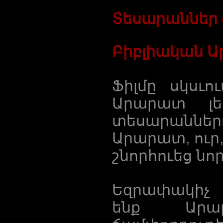
Տեսարաններ ֆ
Բիբլիական Ա
Ֆիլմը սկսւո
Արարատ լե
տեսարաննե
Արարատ, ուր,
շնորհուեց նո
Եզրափակիչ 
ենք Արա