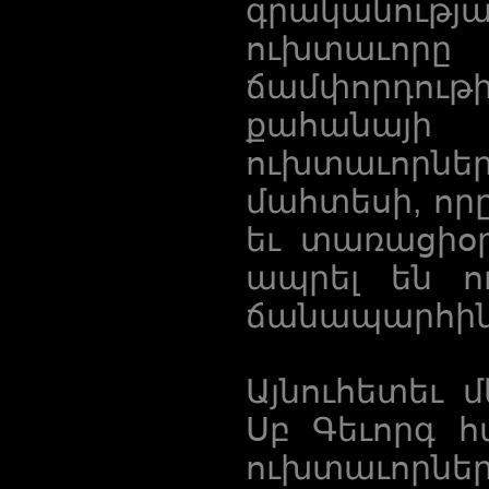
գրականությա
ուխտաւոր
ճամփորդութ
քահանայի 
ուխտաւորն
մահտեսի, որ
եւ տառացիօր
ապրել են ո
ճանապարհին
Այնուհետեւ 
Սբ Գեւորգ հ
ուխտաւորն