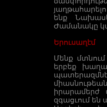
ճամփորդո
յաղթահարելու
ենք Նախասկ
Ժամանակը կա
Երուսաղէմ
Մենք մտնում
երբեք խաղա
պատերազմներ
միասնութեան
իրարամերժ տ
զգացւում են 