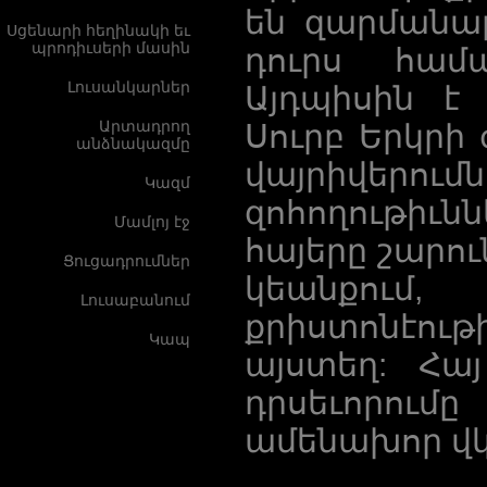
են զարմանալ
Սցենարի հեղինակի եւ
պրոդիւսերի մասին
դուրս համա
Լուսանկարներ
Այդպիսին է 
Արտադրող
Սուրբ Երկրի
անձնակազմը
վայրիվերումն
Կազմ
զոհողութիւ
Մամլոյ էջ
հայերը շարու
Ցուցադրումներ
կեանքում,
Լուսաբանում
քրիստոնէու
Կապ
այստեղ: Հա
դրսեւորում
ամենախոր վկա