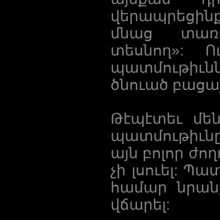
վերապրեցինք
մնաց տառա
տեսնող»: 
պատմութիւն
ծնուած բացա
Թէպէտեւ մե
պատմութիւնը
այն բոլոր ժո
չի լսուել: Պ
համար նրանք
վճարել: