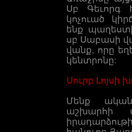
Սբ Գեւորգ 
կոչուած կիր
ենք պաղեստ
սբ Սաբասի վա
վանք, որը եղ
կենտրոնը:
Սուրբ Լոյսի 
Մենք ական
աշխարհի 
իրադարձութի
հանուող Յարո