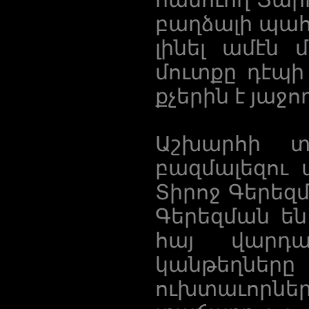
բաղձալի պահ
լինել ամէն 
մուտքը դէպի
քչերին է յաջո
Աշխարհի տ
բազմալեզու
Տիրոջ Գերեզմ
Գերեզման են
հայ վարդ
կանթեղները
ուխտաւորնե