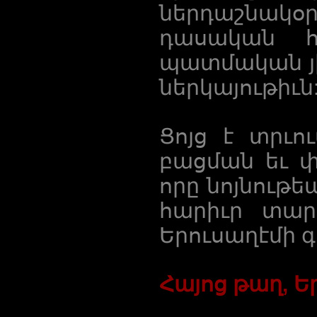
ներդաշնակօրէ
դասական հա
պատմական յի
ներկայութիւն
Ցոյց է տրւ
բացման եւ 
որը նոյնութ
հարիւր տար
Երուսաղէմի գ
Հայոց թաղ, Ե