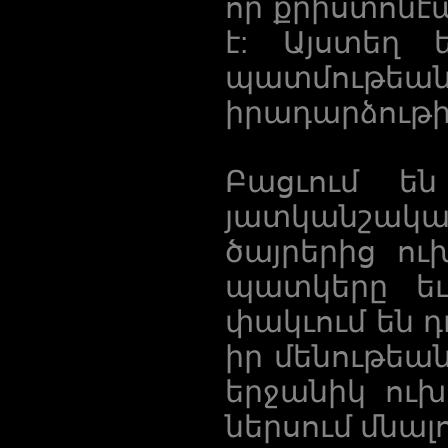
որ քրիստոն
է: Այստեղ 
պատմու
իրադարձութի
Բացւում ե
յատկանշակա
ծայրերից ու
պատկերը եւ 
փակւում են դ
իր մենութեա
երջանիկ ուխ
ներսում մնալ