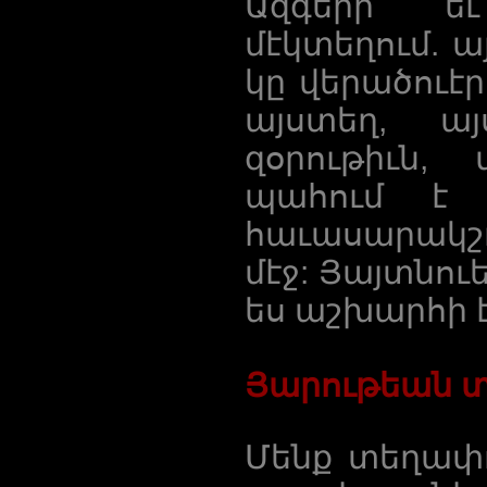
Ազգերի եւ
մէկտեղում. ա
կը վերածուէ
այստեղ, ա
զօրութիւն,
պահում է 
հաւասարակշ
մէջ: Յայտնու
ես աշխարհի 
Յարութեան 
Մենք տեղափ