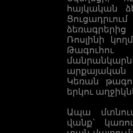
հայկական ձ
Ցուցադրւ
ձեռագրերից
Ռոսլինի կող
Թագուհո
մանրանկարն
արքայական 
Կեռան թագո
երկու աղջիկն
Ապա մտնու
վանք` կառո
տան վայրում: